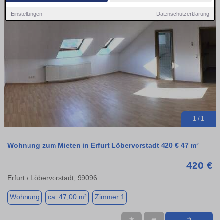
Einstellungen
Datenschutzerklärung
1 / 1
Wohnung zum Mieten in Erfurt Löbervorstadt 420 € 47 m²
420 €
Erfurt / Löbervorstadt, 99096
Wohnung
ca. 47,00 m²
Zimmer 1
★
➦
➜