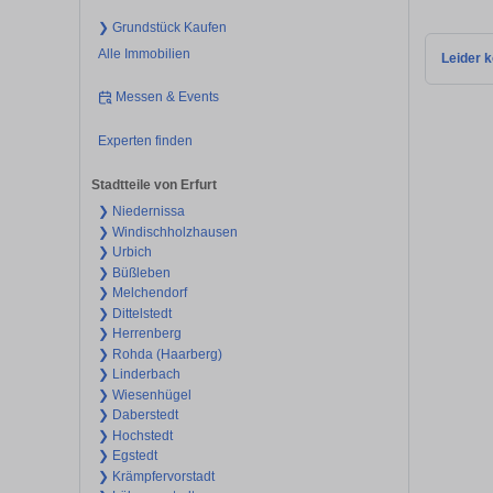
❯ Grundstück Kaufen
Alle Immobilien
Leider k
Messen & Events
Experten finden
Stadtteile von Erfurt
❯ Niedernissa
❯ Windischholzhausen
❯ Urbich
❯ Büßleben
❯ Melchendorf
❯ Dittelstedt
❯ Herrenberg
❯ Rohda (Haarberg)
❯ Linderbach
❯ Wiesenhügel
❯ Daberstedt
❯ Hochstedt
❯ Egstedt
❯ Krämpfervorstadt