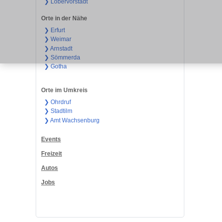
❯ Löbervorstadt
Orte in der Nähe
❯ Erfurt
❯ Weimar
❯ Arnstadt
❯ Sömmerda
❯ Gotha
Orte im Umkreis
❯ Ohrdruf
❯ Stadtilm
❯ Amt Wachsenburg
Events
Freizeit
Autos
Jobs