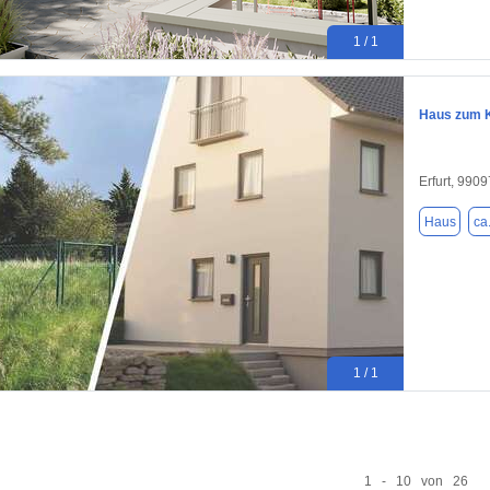
1 / 1
Haus zum K
Erfurt, 9909
Haus
ca
1 / 1
1 - 10 von 26