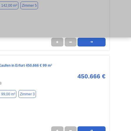
. 142,00 m²
Zimmer 5
★
➦
➜
aufen in Erfurt 450.666 € 99 m²
450.666 €
8
. 99,00 m²
Zimmer 3
★
➦
➜