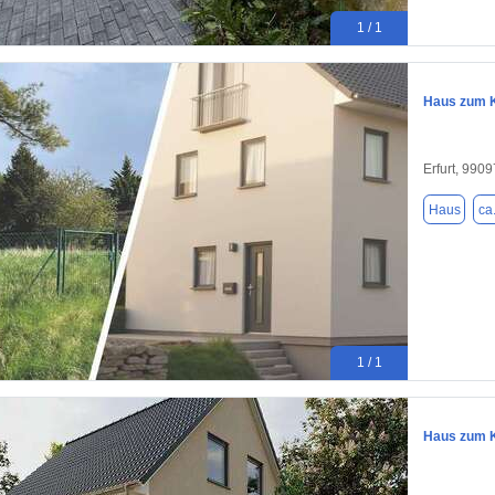
1 / 1
Haus zum K
Erfurt, 9909
Haus
ca
1 / 1
Haus zum K