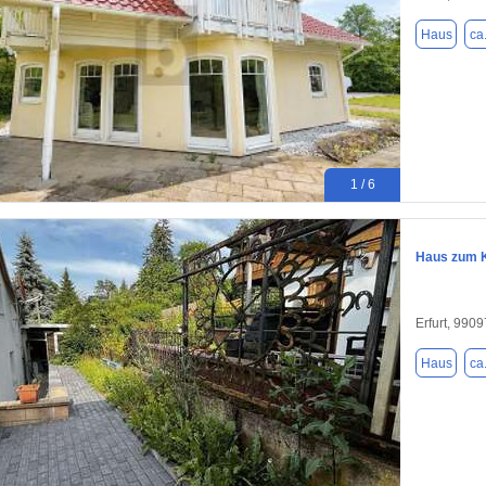
Haus
ca
1 / 6
Haus zum K
Erfurt, 9909
Haus
ca