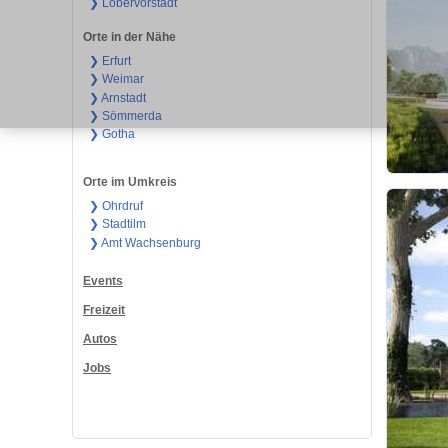
❯ Löbervorstadt
Orte in der Nähe
❯ Erfurt
❯ Weimar
❯ Arnstadt
❯ Sömmerda
❯ Gotha
Orte im Umkreis
❯ Ohrdruf
❯ Stadtilm
❯ Amt Wachsenburg
Events
Freizeit
Autos
Jobs