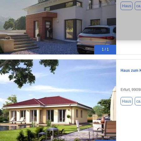
Haus
ca
1 / 1
Haus zum K
Erfurt, 9909
Haus
ca