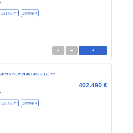
7
. 121,00 m²
Zimmer 4
★
➦
➜
aufen in Erfurt 402.490 € 126 m²
402.490 €
7
. 126,00 m²
Zimmer 4