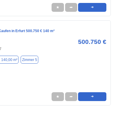
★
➦
➜
aufen in Erfurt 500.750 € 140 m²
500.750 €
7
. 140,00 m²
Zimmer 5
★
➦
➜