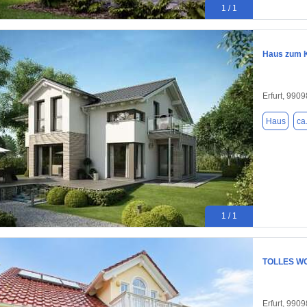
1 / 1
Haus zum K
Erfurt, 9909
Haus
ca
1 / 1
TOLLES WO
Erfurt, 9909