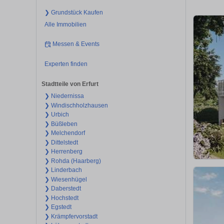
❯ Grundstück Kaufen
Alle Immobilien
Messen & Events
Experten finden
Stadtteile von Erfurt
❯ Niedernissa
❯ Windischholzhausen
❯ Urbich
❯ Büßleben
❯ Melchendorf
❯ Dittelstedt
❯ Herrenberg
❯ Rohda (Haarberg)
❯ Linderbach
❯ Wiesenhügel
❯ Daberstedt
❯ Hochstedt
❯ Egstedt
❯ Krämpfervorstadt