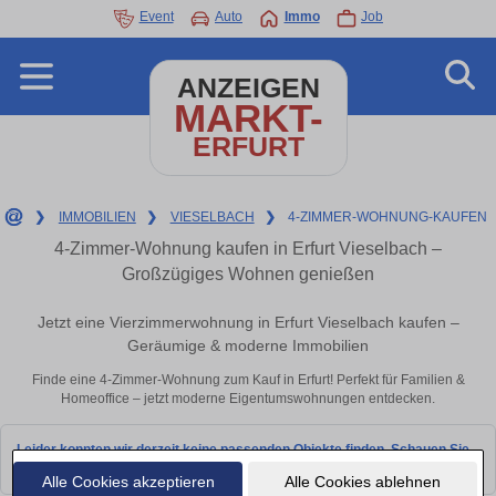
Event
Auto
Immo
Job
ANZEIGEN
MARKT-
ERFURT
❯
IMMOBILIEN
❯
VIESELBACH
❯
4-ZIMMER-WOHNUNG-KAUFEN
4-Zimmer-Wohnung kaufen in Erfurt Vieselbach –
Großzügiges Wohnen genießen
Jetzt eine Vierzimmerwohnung in Erfurt Vieselbach kaufen –
Geräumige & moderne Immobilien
Finde eine 4-Zimmer-Wohnung zum Kauf in Erfurt! Perfekt für Familien &
Homeoffice – jetzt moderne Eigentumswohnungen entdecken.
Leider konnten wir derzeit keine passenden Objekte finden. Schauen Sie
bald wieder vorbei!
Alle Cookies akzeptieren
Alle Cookies ablehnen