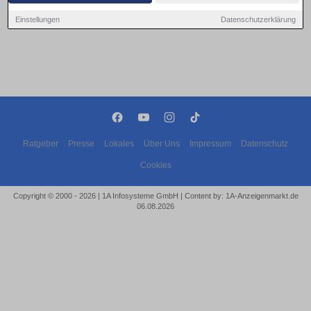
Einstellungen
Datenschutzerklärung
Ratgeber
Presse
Lokales
Über Uns
Impressum
Datenschutz
Cookies
Copyright © 2000 - 2026 | 1A Infosysteme GmbH | Content by: 1A-Anzeigenmarkt.de
06.08.2026