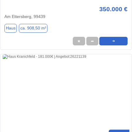
350.000 €
Am Ettersberg, 99439
Haus
ca. 908,50 m²
★
➦
➜