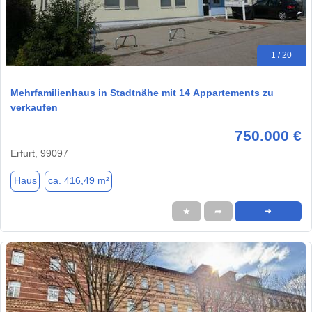
1 / 20
Mehrfamilienhaus in Stadtnähe mit 14 Appartements zu
verkaufen
750.000 €
Erfurt, 99097
Haus
ca. 416,49 m²
★
➦
➜