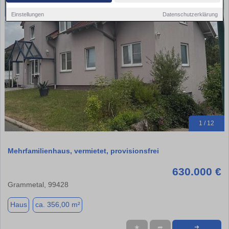
Einstellungen
Datenschutzerklärung
1 / 12
Mehrfamilienhaus, vermietet, provisionsfrei
630.000 €
Grammetal, 99428
Haus
ca. 356,00 m²
★
➦
➜