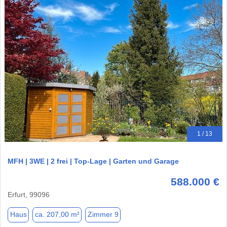
1 / 13
MFH | 3WE | 2 frei | Top-Lage | Garten und Garage
588.000 €
Erfurt, 99096
Haus
ca. 207,00 m²
Zimmer 9