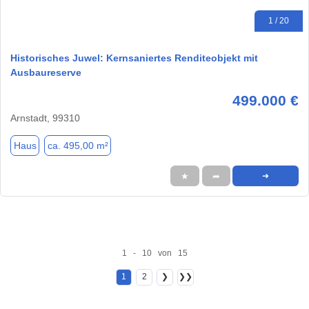
1 / 20
Historisches Juwel: Kernsaniertes Renditeobjekt mit
Ausbaureserve
499.000 €
Arnstadt, 99310
Haus
ca. 495,00 m²
★
➦
➜
1 - 10 von 15
1
2
❯
❯❯