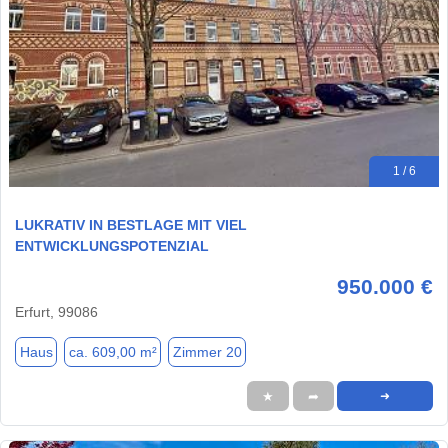
1 / 6
LUKRATIV IN BESTLAGE MIT VIEL
ENTWICKLUNGSPOTENZIAL
950.000 €
Erfurt, 99086
Haus
ca. 609,00 m²
Zimmer 20
★
➦
➜