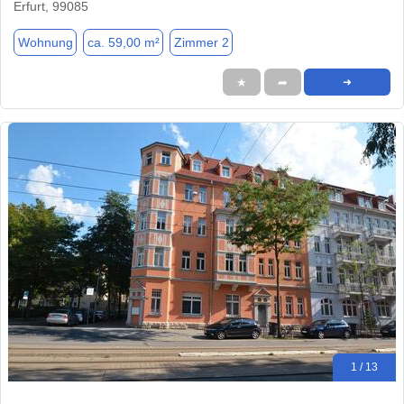
Erfurt, 99085
Wohnung
ca. 59,00 m²
Zimmer 2
★
➦
➜
1 / 13