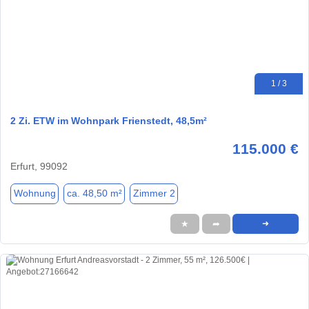
1 / 3
2 Zi. ETW im Wohnpark Frienstedt, 48,5m²
115.000 €
Erfurt, 99092
Wohnung
ca. 48,50 m²
Zimmer 2
★
➦
➜