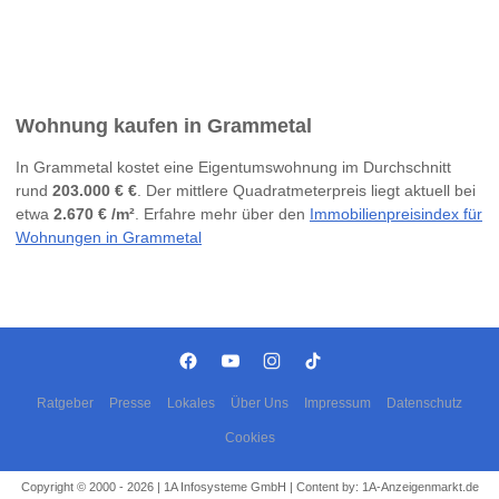
Wohnung kaufen in Grammetal
In Grammetal kostet eine Eigentumswohnung im Durchschnitt
rund
203.000 € €
. Der mittlere Quadratmeterpreis liegt aktuell bei
etwa
2.670 € /m²
. Erfahre mehr über den
Immobilienpreisindex für
Wohnungen in Grammetal
Ratgeber
Presse
Lokales
Über Uns
Impressum
Datenschutz
Cookies
Copyright © 2000 - 2026 | 1A Infosysteme GmbH | Content by: 1A-Anzeigenmarkt.de