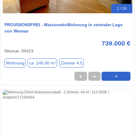
1 / 19
PROVISIONSFREI - MaisonetteWohnung in zentraler Lage
von Weimar
739.000 €
Weimar, 99423
Wohnung
ca. 140,00 m²
Zimmer 4.5
★
➦
➜