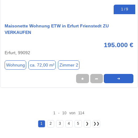
1 / 9
Maisonette Wohnung ETW in Erfurt Frienstedt ZU
VERKAUFEN
195.000 €
Erfurt, 99092
Wohnung
ca. 72,00 m²
Zimmer 2
★
➦
➜
1 - 10 von 114
1
2
3
4
5
❯
❯❯