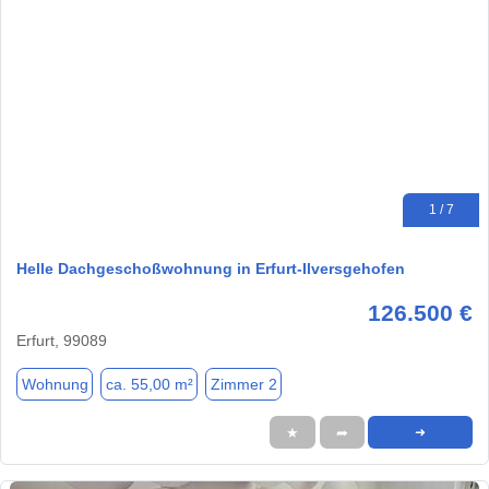
1 / 7
Helle Dachgeschoßwohnung in Erfurt-Ilversgehofen
126.500 €
Erfurt, 99089
Wohnung
ca. 55,00 m²
Zimmer 2
★
➦
➜