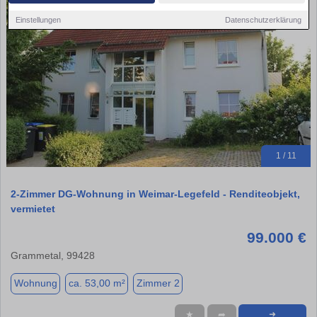
Einstellungen
Datenschutzerklärung
1 / 11
2-Zimmer DG-Wohnung in Weimar-Legefeld - Renditeobjekt,
vermietet
99.000 €
Grammetal, 99428
Wohnung
ca. 53,00 m²
Zimmer 2
★
➦
➜